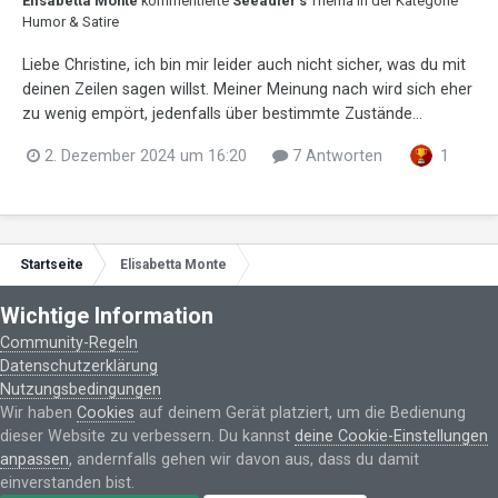
Elisabetta Monte
kommentierte
Seeadler
's
Thema in der Kategorie
Humor & Satire
Liebe Christine, ich bin mir leider auch nicht sicher, was du mit
deinen Zeilen sagen willst. Meiner Meinung nach wird sich eher
zu wenig empört, jedenfalls über bestimmte Zustände...
2. Dezember 2024 um 16:20
7 Antworten
1
Startseite
Elisabetta Monte
Wichtige Information
Datenschutzerklärung
Kontakt
Cookies
Impressum
© 2006-2025 poeten.de - Gedichte online veröffentlichen
Community-Regeln
Powered by Invision Community
Datenschutzerklärung
Nutzungsbedingungen
Wir haben
Cookies
auf deinem Gerät platziert, um die Bedienung
dieser Website zu verbessern. Du kannst
deine Cookie-Einstellungen
anpassen
, andernfalls gehen wir davon aus, dass du damit
einverstanden bist.