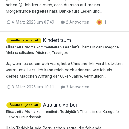
haben 😉. Ich freue mich, dass du mich auf meiner
Morgenrunde begleitet hast. Danke fürs Lesen und...
4. März 2025 um 07:49
2 Antworten
1
Kindertraum
feedback jeder art
Elisabetta Monte
kommentierte
Seeadler
's
Thema in der Kategorie
Melancholisches, Düsteres, Trauriges
Ja, wenn es so einfach wäre, liebe Christine. Mir wird trotzdem
warm ums Herz. Ich kann mich noch erinnern, wie ich als
kleines Mädchen Anfang der 60-er-Jahre, vermutlich...
3. März 2025 um 10:11
3 Antworten
Aus und vorbei
feedback jeder art
Elisabetta Monte
kommentierte
Teddybär
's
Thema in der Kategorie
Liebe & Freundschaft
Hallo Teddybär, wie Perry schon sagte, die fehlende