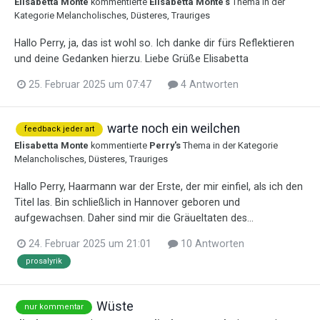
Elisabetta Monte
kommentierte
Elisabetta Monte
's
Thema in der
Kategorie
Melancholisches, Düsteres, Trauriges
Hallo Perry, ja, das ist wohl so. Ich danke dir fürs Reflektieren
und deine Gedanken hierzu. Liebe Grüße Elisabetta
25. Februar 2025 um 07:47
4 Antworten
warte noch ein weilchen
feedback jeder art
Elisabetta Monte
kommentierte
Perry
's
Thema in der Kategorie
Melancholisches, Düsteres, Trauriges
Hallo Perry, Haarmann war der Erste, der mir einfiel, als ich den
Titel las. Bin schließlich in Hannover geboren und
aufgewachsen. Daher sind mir die Gräueltaten des...
24. Februar 2025 um 21:01
10 Antworten
prosalyrik
Wüste
nur kommentar