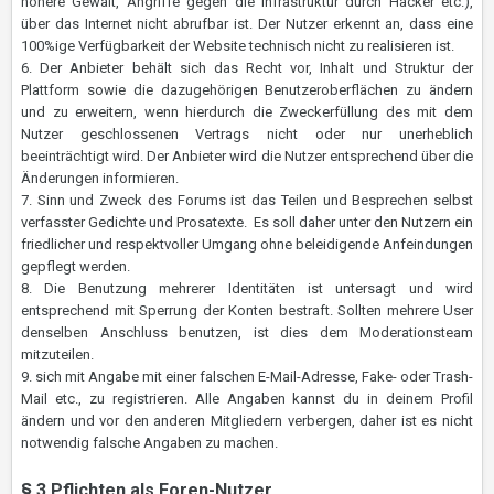
höhere Gewalt, Angriffe gegen die Infrastruktur durch Hacker etc.),
über das Internet nicht abrufbar ist. Der Nutzer erkennt an, dass eine
100%ige Verfügbarkeit der Website technisch nicht zu realisieren ist.
6. Der Anbieter behält sich das Recht vor, Inhalt und Struktur der
Plattform sowie die dazugehörigen Benutzeroberflächen zu ändern
und zu erweitern, wenn hierdurch die Zweckerfüllung des mit dem
Nutzer geschlossenen Vertrags nicht oder nur unerheblich
beeinträchtigt wird. Der Anbieter wird die Nutzer entsprechend über die
Änderungen informieren.
7. Sinn und Zweck des Forums ist das Teilen und Besprechen selbst
verfasster Gedichte und Prosatexte. Es soll daher unter den Nutzern ein
friedlicher und respektvoller Umgang ohne beleidigende Anfeindungen
gepflegt werden.
8. Die Benutzung mehrerer Identitäten ist untersagt und wird
entsprechend mit Sperrung der Konten bestraft. Sollten mehrere User
denselben Anschluss benutzen, ist dies dem Moderationsteam
mitzuteilen.
9.
sich mit Angabe mit einer falschen E-Mail-Adresse, Fake- oder Trash-
Mail etc., zu registrieren.
Alle Angaben kannst du in deinem Profil
ändern und vor den anderen Mitgliedern verbergen, daher ist es nicht
notwendig falsche Angaben zu machen.
§ 3 Pflichten als Foren-Nutzer