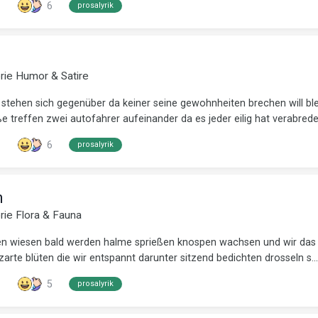
6
prosalyrik
orie
Humor & Satire
er stehen sich gegenüber da keiner seine gewohnheiten brechen will bl
treffen zwei autofahrer aufeinander da es jeder eilig hat verabreden 
6
prosalyrik
n
orie
Flora & Fauna
den wiesen bald werden halme sprießen knospen wachsen und wir das
arte blüten die wir entspannt darunter sitzend bedichten drosseln s...
5
prosalyrik