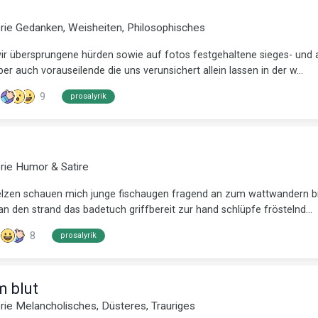
orie
Gedanken, Weisheiten, Philosophisches
ir übersprungene hürden sowie auf fotos festgehaltene sieges- und a
er auch vorauseilende die uns verunsichert allein lassen in der w...
9
prosalyrik
orie
Humor & Satire
elzen schauen mich junge fischaugen fragend an zum wattwandern bi
 den strand das badetuch griffbereit zur hand schlüpfe fröstelnd...
8
prosalyrik
m blut
orie
Melancholisches, Düsteres, Trauriges