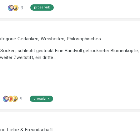
3
prosalyrik
ategorie
Gedanken, Weisheiten, Philosophisches
 Socken, schlecht gestrickt Eine Handvoll getrockneter Blumenköpfe, 
ter Zweitstift, ein dritte...
9
prosalyrik
orie
Liebe & Freundschaft