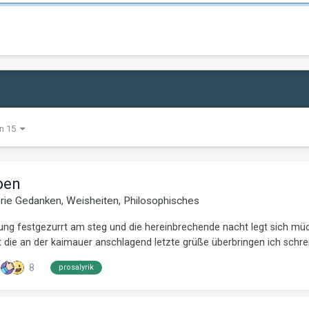
on 15
eben
orie
Gedanken, Weisheiten, Philosophisches
erung festgezurrt am steg und die hereinbrechende nacht legt sich m
 die an der kaimauer anschlagend letzte grüße überbringen ich schrei.
8
prosalyrik