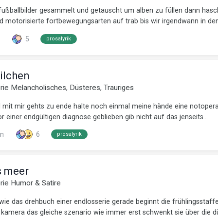
ßig fußballbilder gesammelt und getauscht um alben zu füllen dann 
d motorisierte fortbewegungsarten auf trab bis wir irgendwann in den 
5
prosalyrik
ilchen
orie
Melancholisches, Düsteres, Trauriges
 mit mir gehts zu ende halte noch einmal meine hände eine notopera
einer endgültigen diagnose geblieben gib nicht auf das jenseits...
n
6
prosalyrik
s meer
orie
Humor & Satire
h wie das drehbuch einer endlosserie gerade beginnt die frühlingssta
mera das gleiche szenario wie immer erst schwenkt sie über die dü