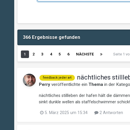
366 Ergebnisse gefunden
1
2
3
4
5
6
NÄCHSTE
Seite 1 v
nächtliches stilll
feedback jeder art
Perry
veröffentlichte ein
Thema
in der Kateg
nächtliches stillleben der hafen hält die dämm
sinkt dunkle wellen als staffelschwimmer schickt
5. März 2025 um 15:34
2 Antworten