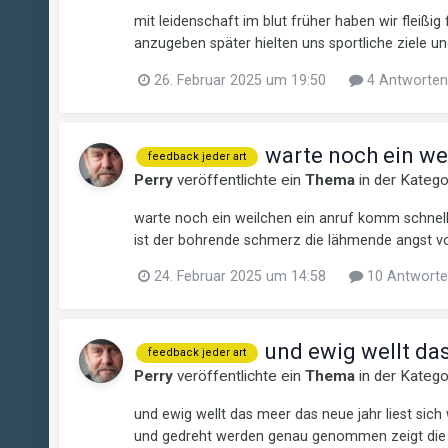
mit leidenschaft im blut früher haben wir flei
anzugeben später hielten uns sportliche ziele un
26. Februar 2025 um 19:50
4 Antworten
warte noch ein we
feedback jeder art
Perry
veröffentlichte ein
Thema
in der Kateg
warte noch ein weilchen ein anruf komm schnell
ist der bohrende schmerz die lähmende angst vor 
24. Februar 2025 um 14:58
10 Antworte
und ewig wellt da
feedback jeder art
Perry
veröffentlichte ein
Thema
in der Kateg
und ewig wellt das meer das neue jahr liest sic
und gedreht werden genau genommen zeigt die ka