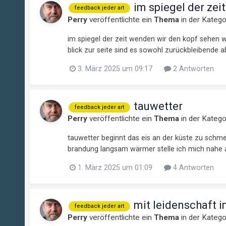
im spiegel der zeit
feedback jeder art
Perry
veröffentlichte ein
Thema
in der Kateg
im spiegel der zeit wenden wir den kopf sehen w
blick zur seite sind es sowohl zurückbleibende ab
3. März 2025 um 09:17
2 Antworten
tauwetter
feedback jeder art
Perry
veröffentlichte ein
Thema
in der Kateg
tauwetter beginnt das eis an der küste zu schm
brandung langsam wärmer stelle ich mich nahe an
1. März 2025 um 01:09
4 Antworten
mit leidenschaft i
feedback jeder art
Perry
veröffentlichte ein
Thema
in der Kateg