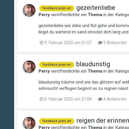
gezeitenliebe
feedback jeder art
Perry
veröffentlichte ein
Thema
in der Kateg
gezeitenliebe wie ebbe und flut gehe und komme 
liegst du wartend im sand streckst dich lang u
9. Februar 2025 um 01:07
5 Antworten
blaudunstig
feedback jeder art
Perry
veröffentlichte ein
Thema
in der Kateg
blaudunstig träume sind wie das glitzern auf we
sehnsucht verflogen beginnt es zu regnen nässt d
6. Februar 2025 um 21:04
4 Antworten
reigen der erinne
feedback jeder art
Perry
veröffentlichte ein
Thema
in der Kateg