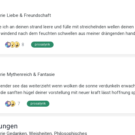
orie
Liebe & Freundschaft
ich an deinen strand leere und fülle mit streichelnden wellen deine
nd windend nach dem feuchten schwellen aus meiner drängenden hand.
8
prosalyrik
orie
Mythenreich & Fantasie
llender see das weiterzieht wenn wolken die sonne verdunkeln erwach
ie sanften hügel deiner vorstellung mit neuer kraft lässt hoffnung sp.
7
prosalyrik
rungen
orie
Gedanken, Weisheiten, Philosophisches