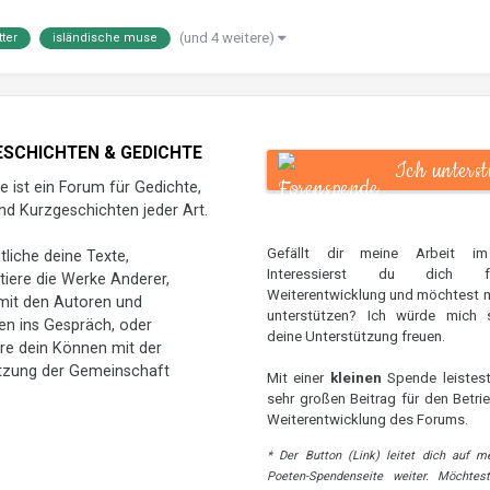
(und 4 weitere)
tter
isländische muse
SCHICHTEN & GEDICHTE
Ich unterst
e ist ein Forum für Gedichte,
Poeten
nd Kurzgeschichten jeder Art.
Gefällt dir meine Arbeit i
tliche deine Texte,
Interessierst du dich 
ere die Werke Anderer,
Weiterentwicklung und möchtest 
it den Autoren und
unterstützen? Ich würde mich 
en ins Gespräch, oder
deine Unterstützung freuen.
re dein Können mit der
tzung der Gemeinschaft
Mit einer
kleinen
Spende leistest
sehr großen Beitrag für den Betri
Weiterentwicklung des Forums.
* Der Button (Link) leitet dich auf m
Poeten-Spendenseite weiter. Möchtes