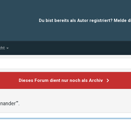
Du bist bereits als Autor registriert? Melde 
cht
Dieses Forum dient nur noch als Archiv
nander'".