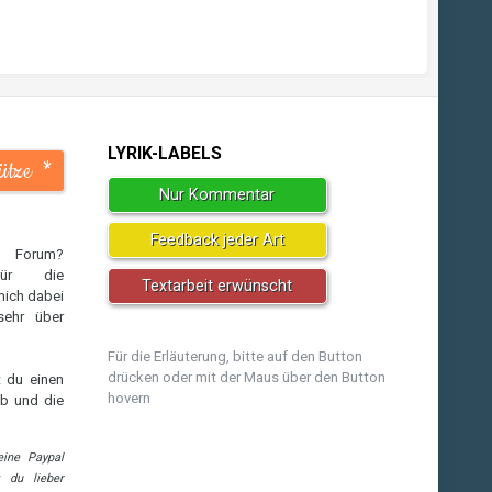
LYRIK-LABELS
ütze
*
Nur Kommentar
!
Feedback jeder Art
m Forum?
für die
Textarbeit erwünscht
mich dabei
sehr über
Für die Erläuterung, bitte auf den Button
drücken oder mit der Maus über den Button
 du einen
hovern
eb und die
eine Paypal
t du lieber