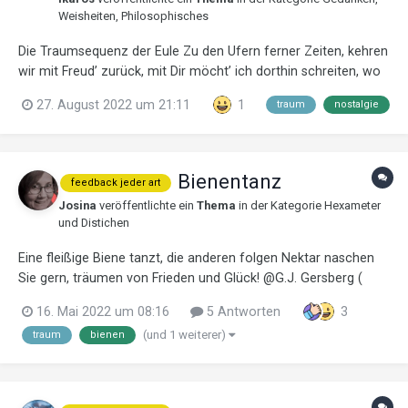
Weisheiten, Philosophisches
Die Traumsequenz der Eule Zu den Ufern ferner Zeiten, kehren
wir mit Freud’ zurück, mit Dir möcht’ ich dorthin schreiten, wo
ich fand mein erstes Glück. Ach, das Fernweh nach der
27. August 2022 um 21:11
1
traum
nostalgie
Sternenzeit, die Suche nach Geborgenheit, das Vergehen und
das Werden, der...
Bienentanz
feedback jeder art
Josina
veröffentlichte ein
Thema
in der Kategorie
Hexameter
und Distichen
Eine fleißige Biene tanzt, die anderen folgen Nektar naschen
Sie gern, träumen von Frieden und Glück! @G.J. Gersberg (
Josina) Bienen benutzen wie Menschen Symbole. Es ist
16. Mai 2022 um 08:16
5 Antworten
3
wissenschaftlich erwiesen, dass sie auch wie wir Menschen
(und 1 weiterer)
traum
bienen
schlafen, träumen. Mit ihrem Tanz...