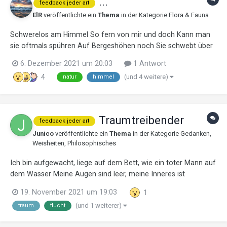
...
feedback jeder art
ElR
veröffentlichte ein
Thema
in der Kategorie
Flora & Fauna
Schwerelos am Himmel So fern von mir und doch Kann man
sie oftmals spühren Auf Bergeshöhen noch Sie schwebt über
die Welt Sich ihrer nicht bewusst kennt keine Trauer, keinen
6. Dezember 2021 um 20:03
1 Antwort
Zorn keine Liebe oder Frust Sie weiß nicht wer ich bin Sie
(und 4 weitere)
4
natur
himmel
kennt nicht meinen Namen Tr...
Traumtreibender
feedback jeder art
Junico
veröffentlichte ein
Thema
in der Kategorie
Gedanken,
Weisheiten, Philosophisches
Ich bin aufgewacht, liege auf dem Bett, wie ein toter Mann auf
dem Wasser Meine Augen sind leer, meine Inneres ist
tonnenschwer Ich schaue durchs Fenster und mich streift ein
19. November 2021 um 19:03
1
Hauch des Sonnenlichts Er verschwindet vor meinen Augen,
(und 1 weiterer)
traum
flucht
wie ein sanfter Blitz Ich schaue auf die Bilder an meiner...