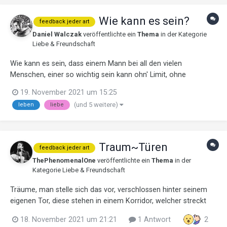
Wie kann es sein?
feedback jeder art
Daniel Walczak
veröffentlichte ein
Thema
in der Kategorie
Liebe & Freundschaft
Wie kann es sein, dass einem Mann bei all den vielen
Menschen, einer so wichtig sein kann ohn' Limit, ohne
Grenzen. Kommt einer nun ganz frei daher und sagt mir:
19. November 2021 um 15:25
„Lieber Mann, ich mag dich nie und nimmer mehr, weil ich nicht
(und 5 weitere)
leben
liebe
mit dir kann“. So den...
Traum~Türen
feedback jeder art
ThePhenomenalOne
veröffentlichte ein
Thema
in der
Kategorie
Liebe & Freundschaft
Träume, man stelle sich das vor, verschlossen hinter seinem
eigenen Tor, diese stehen in einem Korridor, welcher streckt
sich endlos Emopr. Dort stehen dicht an dicht ob man es
18. November 2021 um 21:21
1 Antwort
2
glaubt oder nicht, Traum Türen so werden sie genannt,