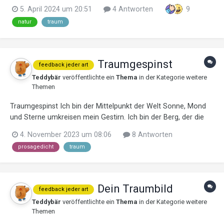
Ende. Unkraut wuchert in dem Garten, verschlingt die Pflanzen,
5. April 2024 um 20:51
4 Antworten
9
krallt sich fest, unter Bäumen, die nur warten bis bald auch sie
natur
traum
das Glück ver...
Traumgespinst
feedback jeder art
Teddybär
veröffentlichte ein
Thema
in der Kategorie
weitere
Themen
Traumgespinst Ich bin der Mittelpunkt der Welt Sonne, Mond
und Sterne umkreisen mein Gestirn. Ich bin der Berg, der die
Propheten lockt Und mit einem Vulkanausbruch dieselben
4. November 2023 um 08:06
8 Antworten
schockt Werden sie allzu keck! Ich bin abgrundtief wie der
prosagedicht
traum
Marianengraben...
Dein Traumbild
feedback jeder art
Teddybär
veröffentlichte ein
Thema
in der Kategorie
weitere
Themen