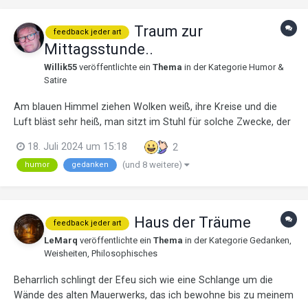
Traum zur
feedback jeder art
Mittagsstunde..
Willik55
veröffentlichte ein
Thema
in der Kategorie
Humor &
Satire
Am blauen Himmel ziehen Wolken weiß, ihre Kreise und die
Luft bläst sehr heiß, man sitzt im Stuhl für solche Zwecke, der
Hund liegt leidend an einer Hecke, will so Schutz vor der Sonne
18. Juli 2024 um 15:18
2
bekommen, den Schirm dazu hat der Wind genommen,
(und 8 weitere)
humor
gedanken
eigentlich sind solche Tage doch herrlich, ein...
Haus der Träume
feedback jeder art
LeMarq
veröffentlichte ein
Thema
in der Kategorie
Gedanken,
Weisheiten, Philosophisches
Beharrlich schlingt der Efeu sich wie eine Schlange um die
Wände des alten Mauerwerks, das ich bewohne bis zu meinem