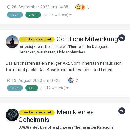
26. September 2023 um 14:38
3
(und 4 weitere)
traum
altern
Göttliche Mitwirkung
feedback jeder art
milostojki
veröffentlichte ein
Thema
in der Kategorie
Gedanken, Weisheiten, Philosophisches
Das Erschaffen ist ein heil'ger Akt, Vom Innersten heraus sich
formt und packt. Das Böse kann nicht weben, Und Leben
formen. Das Böse kann nur schwach imitieren, Doch Neues
13. August 2023 um 07:25
2
kann es niemals kreieren. Es begrüßt die Finsternis, Doch
(und 2 weitere)
traum
gott
fürchten sie sich v...
Mein kleines
feedback jeder art
Geheimnis
J.W.Waldeck
veröffentlichte ein
Thema
in der Kategorie