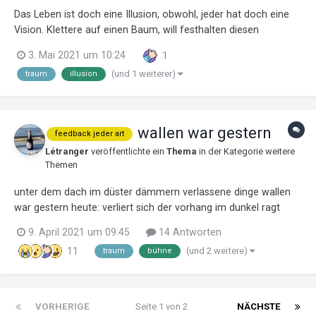
Das Leben ist doch eine Illusion, obwohl, jeder hat doch eine
Vision. Klettere auf einen Baum, will festhalten diesen
wegfliegenden Traum. Könnt' die Hände falten. Fliegt in den
3. Mai 2021 um 10:24
1
Himmel, in jede Richtung um zu gucken renn' zur Lichtung. Die
(und 1 weiterer)
traum
illusion
Erkenntnis ist Fa...
wallen war gestern
feedback jeder art
Létranger
veröffentlichte ein
Thema
in der Kategorie
weitere
Themen
unter dem dach im düster dämmern verlassene dinge wallen
war gestern heute: verliert sich der vorhang im dunkel ragt
bühnenparkett wie zerklüftet in staubige leere marionetten in
9. April 2021 um 09:45
14 Antworten
kisten die seidenen schnüre verheddert traumtaumelnd tanzen
(und 2 weitere)
11
traum
bühne
die flusen im schrägen licht einer luke...
VORHERIGE
Seite 1 von 2
NÄCHSTE