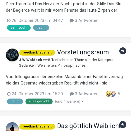
Dein Traumbild Das Herz der Nacht pocht in der Stille Das Blut
der Begierde wallt in mir Vorm Fenster das laute Zirpen der
Grille Wie schön, wärst du jetzt hier. Dein Bild, das sich in meine
26. Oktober 2023 um 04:47
3 Antworten
Träume zieht Begleitet den nächtlichen Schlaf Es ist dein...
sehnsucht
traum
Vorstellungsraum
feedback jeder art
J.W.Waldeck
veröffentlichte ein
Thema
in der Kategorie
Gedanken, Weisheiten, Philosophisches
Vorstellungsraum der einzelne Maßstab einer Facette vermag
nie das Gesamte wiedergeben Realität wird nicht - sie
entschwindet ohne bewusste Energie vermögen tRäume
24. Oktober 2023 um 15:30
3 Antworten
5
Wirklichkeit weben Sternstunden augenblicklich sehen
(und 4 weitere)
traum
altes gedicht
Verstehen genießen, ohne Stellvertreter...
Das göttlich Weibliche
feedback jeder art