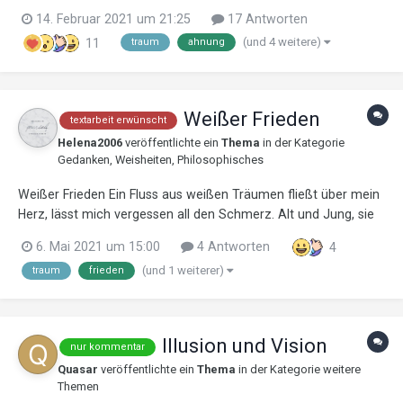
ein Tyrann. Warum gehe ich so fest entschlossen, diesen
14. Februar 2021 um 21:25
17 Antworten
ungewissen Weg? Warum quält mich diese bange Frage, wenn
(und 4 weitere)
11
traum
ahnung
ich mich zur Ruhe leg? Refrain: Eines Tages, wenn die...
Weißer Frieden
textarbeit erwünscht
Helena2006
veröffentlichte ein
Thema
in der Kategorie
Gedanken, Weisheiten, Philosophisches
Weißer Frieden Ein Fluss aus weißen Träumen fließt über mein
Herz, lässt mich vergessen all den Schmerz. Alt und Jung, sie
lachen zusammen. Mensch und Natur leben im Einklang
6. Mai 2021 um 15:00
4 Antworten
4
beisammen. Mein Friedensfluss fließt immer weiter, kein ewiger
(und 1 weiterer)
traum
frieden
Wettkampf mehr, ke...
Illusion und Vision
nur kommentar
Quasar
veröffentlichte ein
Thema
in der Kategorie
weitere
Themen