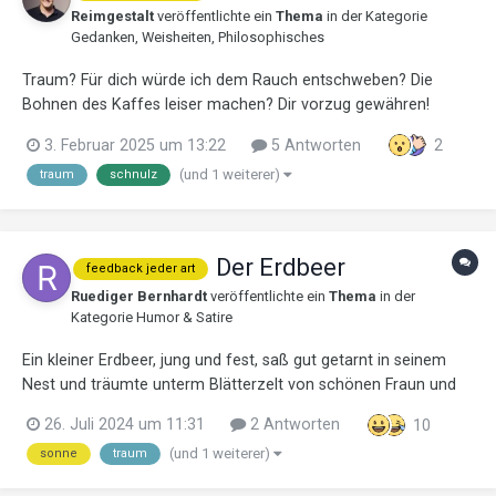
Reimgestalt
veröffentlichte ein
Thema
in der Kategorie
Gedanken, Weisheiten, Philosophisches
Traum? Für dich würde ich dem Rauch entschweben? Die
Bohnen des Kaffes leiser machen? Dir vorzug gewähren!
3. Februar 2025 um 13:22
5 Antworten
2
(und 1 weiterer)
traum
schnulz
Der Erdbeer
feedback jeder art
Ruediger Bernhardt
veröffentlichte ein
Thema
in der
Kategorie
Humor & Satire
Ein kleiner Erdbeer, jung und fest, saß gut getarnt in seinem
Nest und träumte unterm Blätterzelt von schönen Fraun und
weiter Welt. Sonne küsst ihn auf den Mund. Jetzt war er groß
26. Juli 2024 um 11:31
2 Antworten
10
und rot und rund. Der Gärtner sprach:...
(und 1 weiterer)
sonne
traum