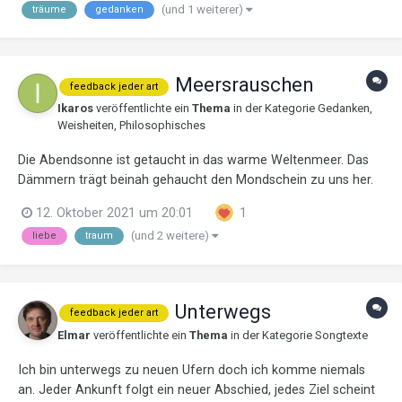
(und 1 weiterer)
träume
gedanken
bestimmt hast du sie nichtmal gekannt. Betritt man eine Tür...
Meersrauschen
feedback jeder art
Ikaros
veröffentlichte ein
Thema
in der Kategorie
Gedanken,
Weisheiten, Philosophisches
Die Abendsonne ist getaucht in das warme Weltenmeer. Das
Dämmern trägt beinah gehaucht den Mondschein zu uns her.
Er leuchtet uns das Meeresrauschen, Wellen brechen seicht an
12. Oktober 2021 um 20:01
1
Land, wir lauschen, Du reichst mir Deine Hand. Wir sinken in
(und 2 weitere)
liebe
traum
den nassen Sand,...
Unterwegs
feedback jeder art
Elmar
veröffentlichte ein
Thema
in der Kategorie
Songtexte
Ich bin unterwegs zu neuen Ufern doch ich komme niemals
an. Jeder Ankunft folgt ein neuer Abschied, jedes Ziel scheint