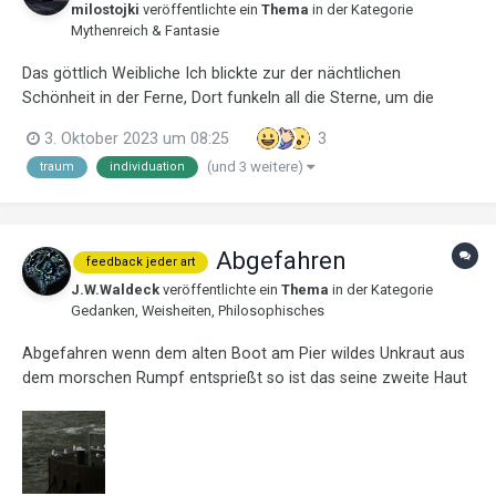
milostojki
veröffentlichte ein
Thema
in der Kategorie
Mythenreich & Fantasie
Das göttlich Weibliche Ich blickte zur der nächtlichen
Schönheit in der Ferne, Dort funkeln all die Sterne, um die
göttliche Wärme, Nun kommt der nächste Akt im diesen Pfad.
3. Oktober 2023 um 08:25
3
Mit schwerem Herzen schnitt ich die Nabelschnur, Den Mut
(und 3 weitere)
traum
individuation
von Perseus und ging ins dunkle T...
Abgefahren
feedback jeder art
J.W.Waldeck
veröffentlichte ein
Thema
in der Kategorie
Gedanken, Weisheiten, Philosophisches
Abgefahren wenn dem alten Boot am Pier wildes Unkraut aus
dem morschen Rumpf entsprießt so ist das seine zweite Haut
auf der wehende Sonnenstrahlen atmende Traumsegel malen
© j.w.waldeck 2023 philosophy