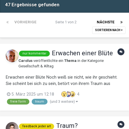
47 Ergebnisse gefunden
VORHERIGE
Seite 1 von 2
NÄCHSTE
SORTIEREN NACH
Erwachen einer Blüte
nur kommentar
Carolus
veröffentlichte ein
Thema
in der Kategorie
Gesellschaft & Alltag
Erwachen einer Blüte Noch weiß sie nicht, wie ihr geschieht.
Sie scheint bei sich zu sein, betört von ihrem Traum aus
sonnenhellen Bildern, die sie gefüllt mit ihren Fantasien vom
5. März 2025 um 12:18
4
Leben in einem Raum der Freiheit auf unbegrenzte Zeit. Dort
(und 3 weitere)
freie form
traum
würde sie sich tanzend i...
Traum?
feedback jeder art