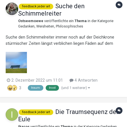
Suche den
feedback jeder art
Schimmelreiter
Ostseemoewe
veröffentlichte ein
Thema
in der Kategorie
Gedanken, Weisheiten, Philosophisches
Suche den Schimmelreiter immer noch auf der Deichkrone
stürmischer Zeiten längst verblichen liegen Fäden auf dem
Spinnrad seltsam verschleiert der unergründliche Schattentanz
am Horizont wer hat sich den Schwung meiner Schritte
geborgt?
2. Dezember 2022 um 11:01
4 Antworten
(und 1 weiterer)
3
traum
trost
Die Traumsequenz der
feedback jeder art
Eule
Ikaros
veröffentlichte ein
Thema
in der Kategorie
Gedanken,