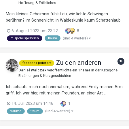
Hoffnung & Fröhliches
Mein kleines Geheimnis fühlst du, wie lichte Schwingen
berühren? im Sonnenlicht, in Waldeskühle kaum Schattenlaub
erlaubter Gefühle verwehter Flieder, ohne Mieder
6. August 2023 um 23:22
8
Feuerknospen, Tautropfenlieder bis sich Augenblicke verlieben
(und 4 weitere)
mispelwispelreich
traum
heidnisch kl...
Zu den anderen
feedback jeder art
Daniel Walczak
veröffentlichte ein
Thema
in der Kategorie
Erzählungen & Kurzgeschichten
Ich schaute mich noch einmal um, während Emily meinen Arm
griff. Ich war hier, mit meinen Freunden, an einer Art …
Bahnhof? Ja, es wirkte wie ein U-Bahnhof und obgleich die
14. Juli 2023 um 14:46
1
Landschaft um mich herum verschwommen war – woran
(und 4 weitere)
träume
traum
auch immer das liegen mochte – war ich mir nun sicher, an
welcher Art Ort i...